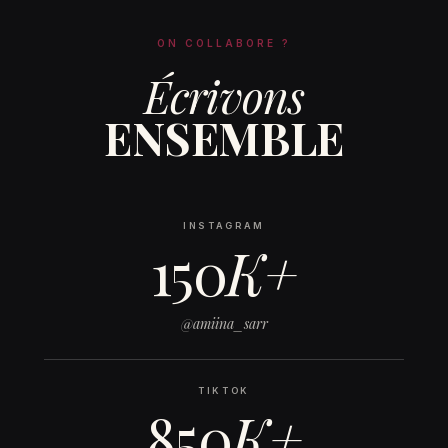
ON COLLABORE ?
Écrivons
ENSEMBLE
INSTAGRAM
150
K+
@amiina_sarr
TIKTOK
850
K+