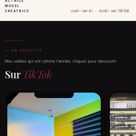
ACTRICE
MODEL
150K+
sur IG
·
850K+
sur TikTok
CRÉATRICE
— EN VEDETTE
Mes vidéos qui ont rythmé l'année. Cliquez pour découvrir.
Sur
TikTok