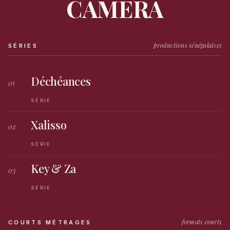
CAMÉRA
productions sénégalaises
SÉRIES
Déchéances
01
SÉRIE
Xalisso
02
SÉRIE
Key & Za
03
SÉRIE
formats courts
COURTS MÉTRAGES